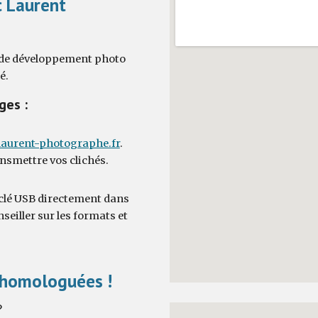
c Laurent
 de développement photo
é.
ges :
aurent-photographe.fr
.
ansmettre vos clichés.
 clé USB directement dans
seiller sur les formats et
é homologuées !
?