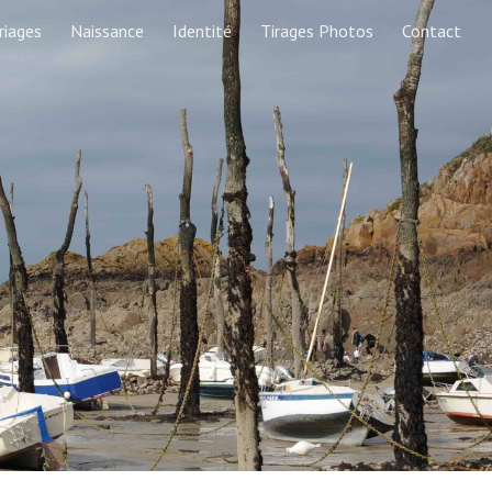
riages
Naissance
Identité
Tirages Photos
Contact
ion