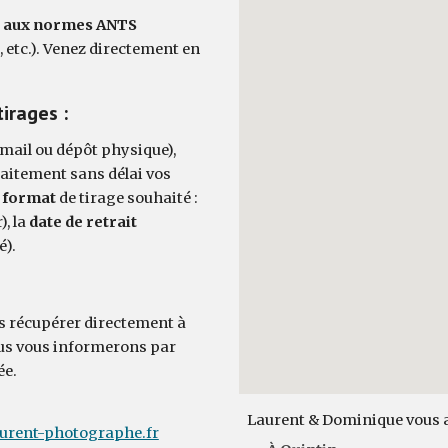
aux normes ANTS
, etc.). Venez directement en
irages :
ail ou dépôt physique),
raitement sans délai vos
e
format
de tirage souhaité :
), la
date de retrait
é).
es récupérer directement à
ous vous informerons par
ée.
Laurent & Dominique vous ac
urent-photographe.fr