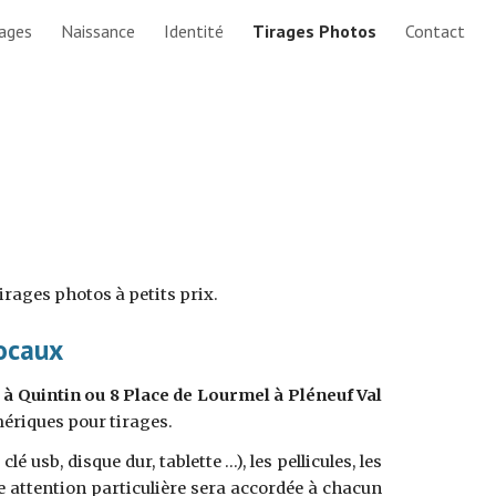
ages
Naissance
Identité
Tirages Photos
Contact
ion
irages photos à petits prix.
ocaux
à
Quintin ou 8 Place de Lourmel à Pléneuf Val
mériques pour tirages.
usb, disque dur, tablette …), les pellicules, les
e attention particulière sera accordée à chacun