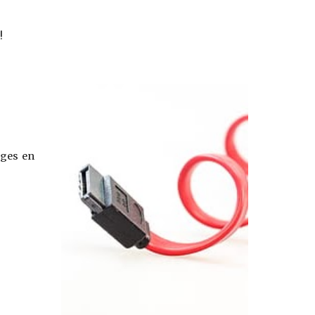
!
ages en