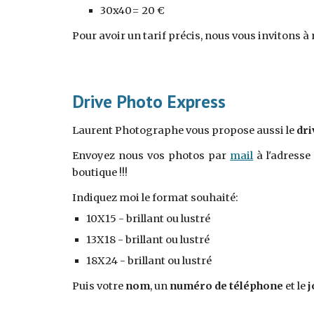
30x40= 20 €
Pour avoir un tarif précis, nous vous invitons à
Drive Photo Express
Laurent
Photographe
v
ous propose aussi le
dri
Envoyez
nous
vos photos par
mail
à l'adress
boutique !!!
Indiquez moi le format souhaité:
10X15 - brillant ou lustré
13X18 - brillant ou lustré
18X24 - brillant ou lustré
Puis votre
nom
, un
numéro de téléphone
et le
j